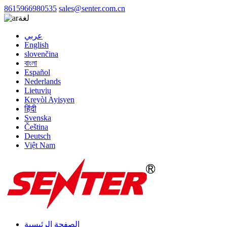
8615966980535
sales@senter.com.cn
لغة
عربي
English
slovenčina
বাংলা
Español
Nederlands
Lietuvių
Kreyòl Ayisyen
हिंदी
Svenska
Čeština
Deutsch
Việt Nam
الصفحة الرئيسية