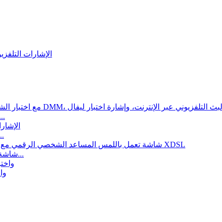
الإشارات التلفزي
ST327 مع اختبار الشبكة المحلية، ونادي،
الإشارات التلفزيونية ميتيردب مستوى تستر 
ST327 شاشة تعمل باللمس المساعد الشخصي الرقمي مع اختبار خد...
337 V7