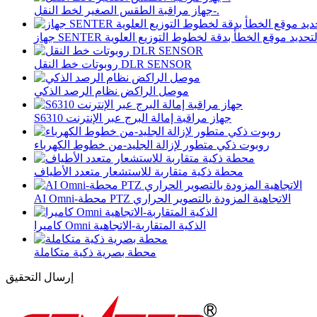
جهاز مراقبة الطقس الصغير لخط النقل-.
هاز SENTER لتحديد موقع الخطأ بدقة لخطوط التوزيع العلوية
روبوتات خط النقل DLR SENSOR
موصل الراكض نظام الرصد الذكي
S6310 جهاز مراقبة إمالة البرج عبر الإنترنت
روبوت ذكي متطور لإزالة الجليد-من خطوط الكهرباء
محطة ذكية متقاربة للاستشعار متعدد الأطياف
AI Omni-محطة PTZ الاتجاهية المزودة بالتصوير الحراري
كاميرا Omni الذكية المتقاربة-الاتجاهية
محطة بصرية ذكية متكاملة
إرسال التحقيق