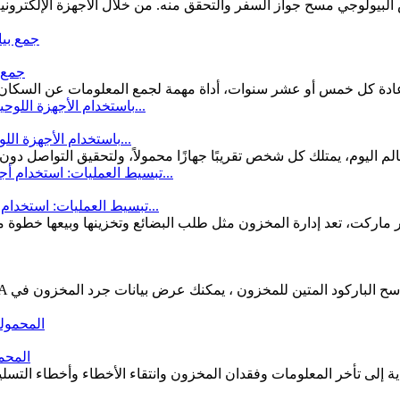
ص البيولوجي مسح جواز السفر والتحقق منه. من خلال الأجهزة الإلكت
جمع ب
ؤه عادة كل خمس أو عشر سنوات، أداة مهمة لجمع المعلومات عن السكان 
تبسيط عملية إصدار بطاقة SIM باستخدام الأجهزة اللوحية البيومترية والتحقق من ال...
ن الجنسية في عالم اليوم، يمتلك كل شخص تقريبًا جهازًا محمولاً، ولتحقيق التو
تبسيط العمليات: استخدام أجهزة المساعد الرقمي الشخصي المحمولة لإدارة مخزون الت...
ر ماركت، تعد إدارة المخزون مثل طلب البضائع وتخزينها وبيعها خطوة مه
ما هي الأد
المستودعات التقليدية إلى تأخر المعلومات وفقدان المخزون وانتقاء الأخطاء وأخطاء