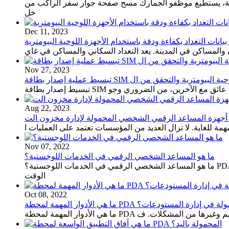
رونية، يستطيع موظفو الجمارك مسح صفحة جواز سفر الراكب من
خل
Dec 11, 2023
يانات التعداد بكفاءة ودقة باستخدام الأجهزة اللوحية البيومترية
والمساكن في المدينة. يعد التعداد السكاني والمساكن في غاي
Nov 27, 2023
اصل دون عائق مع الآخرين، من الضروري وجو
Aug 22, 2023
مة للغاية. لا تزال العديد من المؤسسات تعتمد على العمليات ا
Nov 07, 2022
ما هو المساعد الشخصي الرقمي في الخدمات اللوجستية؟
ما هو المساعد الشخصي الرقمي في الخدمات اللوجستية؟ PDA المستودع عبارة عن محطة محمولة لإدارة المستودعات. باستخدام ماسح الباركود المتين للمخزون ، يمكنك عرض بيانات جرد المخزون في
الوقت
Oct 08, 2022
وار المهمة لمحطة PDA المحمولة في إدارة المستودعات؟
 التسليم وغيرها من المشكلات. ف