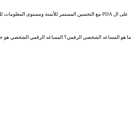
مع التحسين المستمر للأتمتة ومستوى المعلومات للمؤسسات العالمية ، أصبح تطبيق المحطات الذكية أكثر وأكثر شمولاً. على سبيل المثال ، تحتوي المحطة الطرفية الذكية المحمولة باليد PDA على ال
ما هو المساعد الشخصي الرقمي؟ المساعد الرقمي الشخصي هو جهاز مح