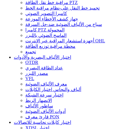
مراقبة خط نقل الطاقة PTZ
تجميد خط النقل على-نظام مراقبة الخط
كاميرا التصوير الصوتي
جهاز كشف الأخطاء الموزعة
سياج من الألياف الضوئية ضد-حل السرقة
كاميرا PTZ المحمولة
الماسح الضوئي بالليزر
أجهزة استشعار المراقبة عبر الإنترنت OHL
محطة مراقبة توزيع الطاقة
تجميع
اختبار الألياف البصرية والأدوات
OTDR
عداد الطاقة البصري
مصدر الليزر
VFL
معرف الألياف الضوئية
ألياف والنحاس اختبار الكابلات
اختبار سرعة الشبكة
الانصهار الربط
ساطور الألياف
أدوات الألياف الضوئية
قارئ معرف PON
اختبار كابلات نحاسية للاتصالات
XDSL اختبار